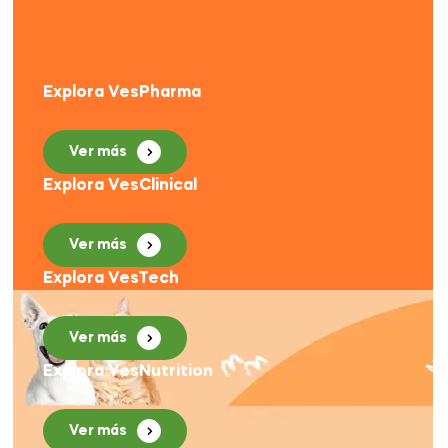
Tenemos todo
lo que necesitas
Explora VesPharma
Ver más
Explora VesClinical
Ver más
Explora VesTech
Ver más
Explora VesNutrition
Ver más