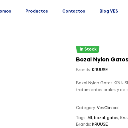
Somos
Productos
Contactos
Blog VES
In Stock
Bozal Nylon Gato
Brands:
KRUUSE
Bozal Nylon Gatos KRUUSE,
tratamientos orales y de 
Category:
VesClinical
Tags:
All
,
bozal
,
gatos
,
Kru
Brands:
KRUUSE