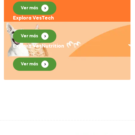
Ver más
Explora VesTech
Ver más
Explora VesNutrition
Ver más