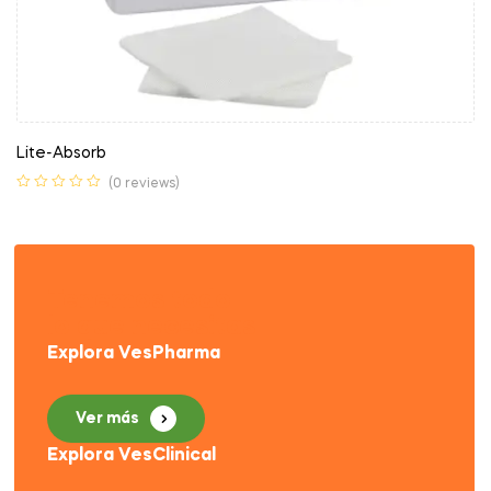
Lite-Absorb
(0 reviews)
Tenemos todo
lo que necesitas
Explora VesPharma
Ver más
Explora VesClinical