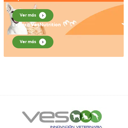
Ver más
Explora VesNutrition
Ver más