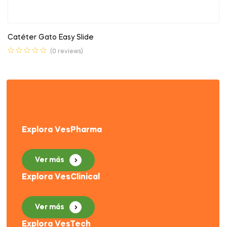
Catéter Gato Easy Slide
(0 reviews)
Tenemos todo
lo que necesitas
Explora VesPharma
Ver más
Explora VesClinical
Ver más
Explora VesTech