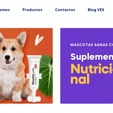
Somos
Productos
Contactos
Blog VES
MASCOTAS SANAS C
Suplemen
Nutric
nal