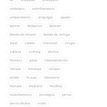
All
anestesia
anestesico
antibiotico
antiinflamatorio
antiparasitario
antipulgas
aposito
banner
Bioiberica
Biomont
Bomba de infusion
Bomba de Jeringa
bozal
cateter
chemovet
cirugia
collares
cushing
dechra
fármaco
gatos
hepatoprotector
heridas
himalaya
infusion
jarabe
Kruuse
laboratorio
Manuka
Medrena
MindRay
multivitaminico
oncológico
perros
perros adultos
rivolta