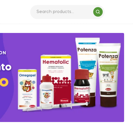
ON
to
io