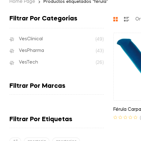
Home Page
Productos etiquetados “férula”
Filtrar Por Categorías
VesClinical
(49)
VesPharma
(43)
VesTech
(26)
Filtrar Por Marcas
Férula Carpa
Filtrar Por Etiquetas