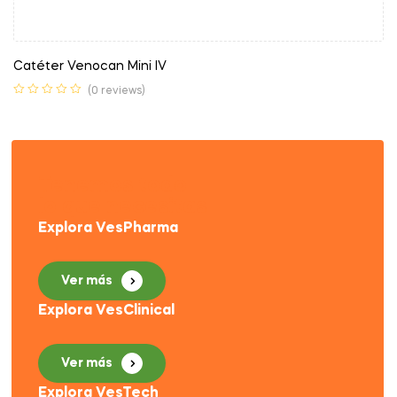
Catéter Venocan Mini IV
(0 reviews)
Tenemos todo
lo que necesitas
Explora VesPharma
Ver más
Explora VesClinical
Ver más
Explora VesTech