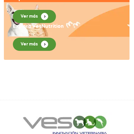
Ver más
Explora VesNutrition
Ver más