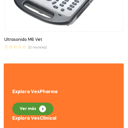
Ultrasonido M6 Vet
(0 reviews)
Tenemos todo
lo que necesitas
Explora VesPharma
Ver más
Explora VesClinical