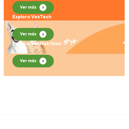
Ver más
Explora VesTech
Ver más
Explora VesNutrition
Ver más