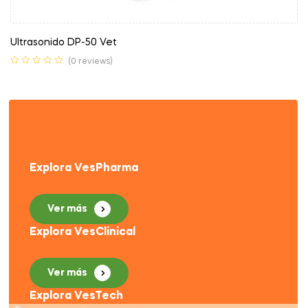
Ultrasonido DP-50 Vet
(0 reviews)
Tenemos todo
lo que necesitas
Explora VesPharma
Ver más
Explora VesClinical
Ver más
Explora VesTech