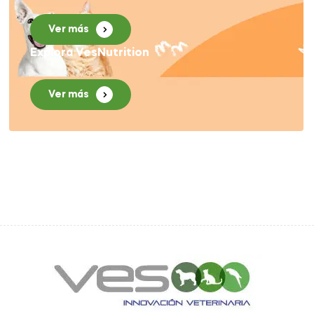
Ver más
Explora VesNutrition
Ver más