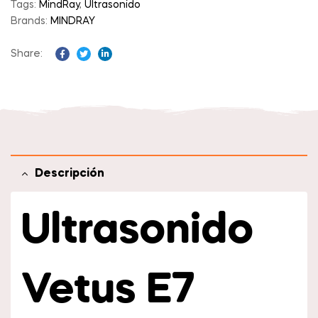
Tags:
MindRay
,
Ultrasonido
Brands:
MINDRAY
Share:
Facebook
Twitter
Linkedin
Descripción
Ultrasonido
Vetus E7