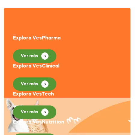
Tenemos todo
lo que necesitas
Explora VesPharma
Ver más
Explora VesClinical
Ver más
Explora VesTech
Ver más
Explora VesNutrition