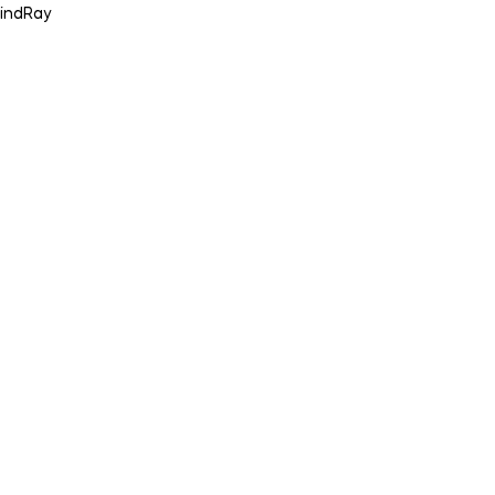
indRay
in