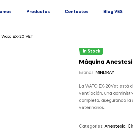
Somos
Productos
Contactos
Blog VES
a Wato EX-20 VET
In Stock
Máquina Anestesi
Brands:
MINDRAY
La WATO EX-20Vet está di
ventilación, una administ
completa, asegurando la 
veterinarios.
Categories:
Anestesia
,
Ci