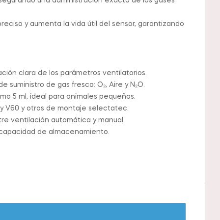
asegurando una administración exacta de los gases
reciso y aumenta la vida útil del sensor, garantizando
ación clara de los parámetros ventilatorios.
 suministro de gas fresco: O₂, Aire y N₂O.
omo 5 ml, ideal para animales pequeños.
y V60 y otros de montaje selectatec.
tre ventilación automática y manual.
n capacidad de almacenamiento.