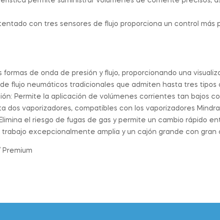
ística permite suministrar volúmenes de corriente precisos, 
tentado con tres sensores de flujo proporciona un control más p
as formas de onda de presión y flujo, proporcionando una visualiz
 flujo neumáticos tradicionales que admiten hasta tres tipos de
sión: Permite la aplicación de volúmenes corrientes tan bajos c
ta dos vaporizadores, compatibles con los vaporizadores Mindra
Elimina el riesgo de fugas de gas y permite un cambio rápido en
de trabajo excepcionalmente amplia y un cajón grande con gra
/ Premium