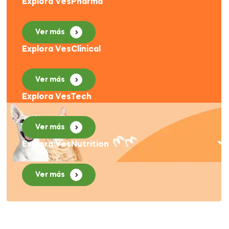
Explora VesPharma
Ver más
Explora VesClinical
Ver más
Explora VesTech
Ver más
Explora VesNutrition
Ver más