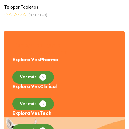
Telopar Tabletas
(0 reviews)
Tenemos todo
lo que necesitas
Explora VesPharma
Ver más
Explora VesClinical
Ver más
Explora VesTech