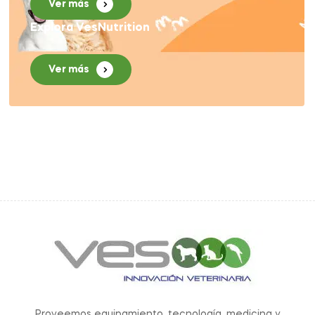
Ver más
Explora VesNutrition
Ver más
Proveemos equipamiento, tecnología, medicina y