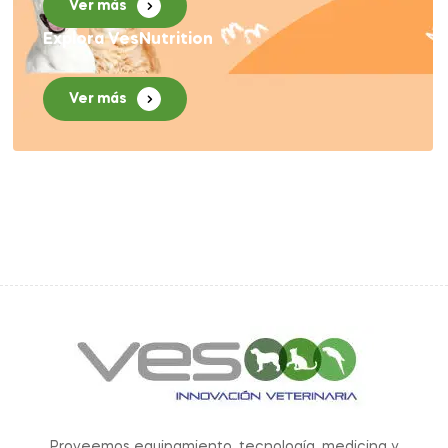
Ver más
Explora VesNutrition
Ver más
Proveemos equipamiento, tecnología, medicina y