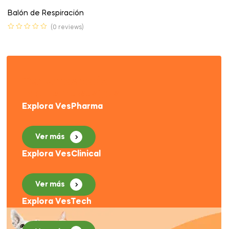
Balón de Respiración
(0 reviews)
Tenemos todo
lo que necesitas
Explora VesPharma
Ver más
Explora VesClinical
Ver más
Explora VesTech