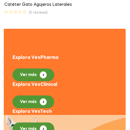
Catéter Gato Agujeros Laterales
(0 reviews)
Tenemos todo
lo que necesitas
Explora VesPharma
Ver más
Explora VesClinical
Ver más
Explora VesTech
Ver más