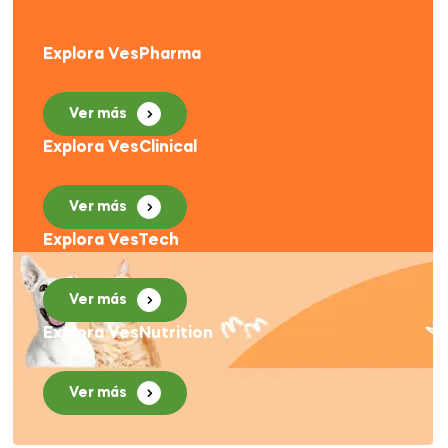
Tenemos todo
lo que necesitas
Explora VesPharma
Ver más
Explora VesClinical
Ver más
Explora VesTech
Ver más
Explora VesNutrition
Ver más