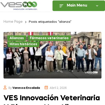
Main Menu
Home Page
Posts etiquetados “alianza”
Alianzas
,
Fármacos veterinarios
,
Hitos históricos
By
Vanessa Encalada
Abril 2, 2026
VES Innovación Veterinaria