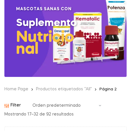
MASCOTAS SANAS CON
Suplemento
Nutricio
nal
Home Page
Productos etiquetados “All”
Página 2
Filter
Mostrando 17–32 de 92 resultados