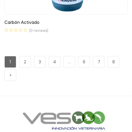
Carbón Activado
(0 reviews)
1
2
3
4
…
6
7
8