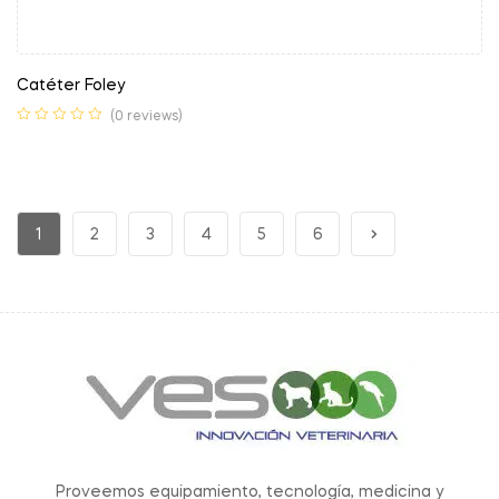
Catéter Foley
(0 reviews)
1
2
3
4
5
6
Proveemos equipamiento, tecnología, medicina y