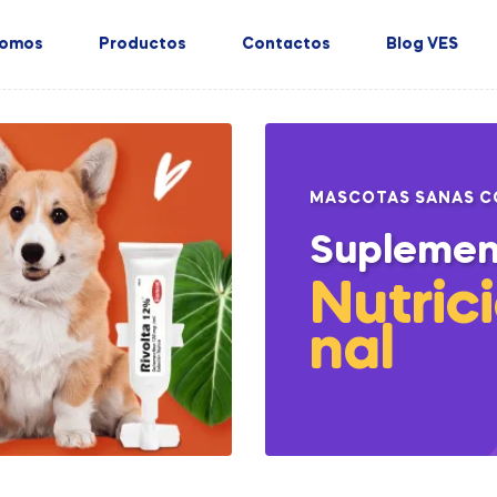
Somos
Productos
Contactos
Blog VES
MASCOTAS SANAS C
Suplemen
Nutric
nal