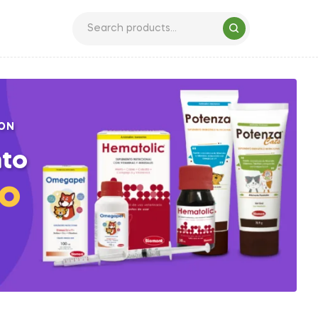
ON
to
io