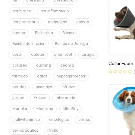
All
anestesia
anestesico
antibiotico
antiinflamatorio
antiparasitario
antipulgas
aposito
banner
Bioiberica
Biomont
Bomba de infusion
Bomba de Jeringa
bozal
cateter
chemovet
cirugia
Collar Foam
collares
cushing
dechra
fármaco
gatos
hepatoprotector
heridas
himalaya
infusion
jarabe
Kruuse
laboratorio
Manuka
Medrena
MindRay
multivitaminico
oncológico
perros
perros adultos
rivolta