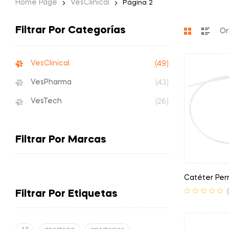
Home Page
VesClinical
Página 2
Filtrar Por Categorías
VesClinical
(49)
VesPharma
(43)
VesTech
(26)
Filtrar Por Marcas
Catéter Perr
Filtrar Por Etiquetas