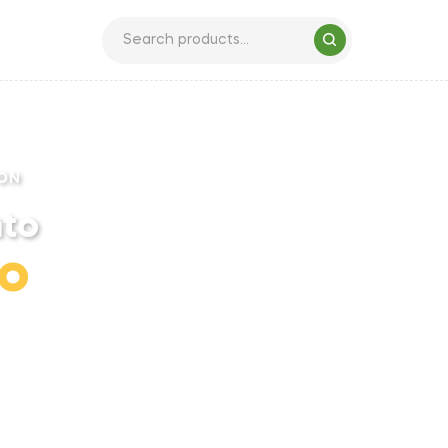
ON
to
io