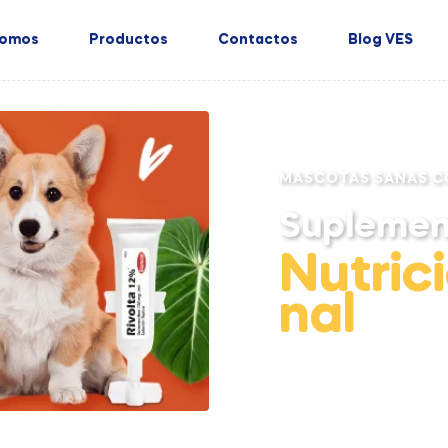
Somos
Productos
Contactos
Blog VES
MASCOTAS SANAS C
Suplemen
Nutric
nal