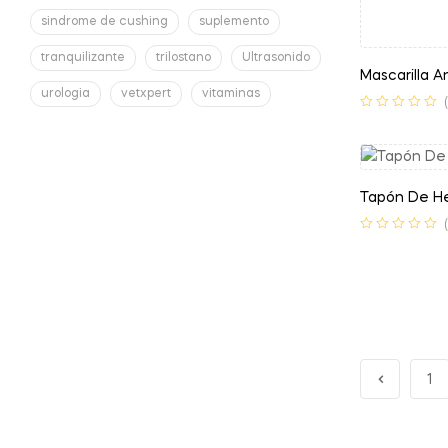
sindrome de cushing
suplemento
tranquilizante
trilostano
Ultrasonido
Mascarilla A
urologia
vetxpert
vitaminas
Tapón De H
1