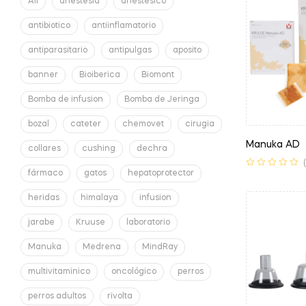
All
anestesia
anestesico
antibiotico
antiinflamatorio
antiparasitario
antipulgas
aposito
banner
Bioiberica
Biomont
Bomba de infusion
Bomba de Jeringa
bozal
cateter
chemovet
cirugia
Manuka AD
collares
cushing
dechra
fármaco
gatos
hepatoprotector
heridas
himalaya
infusion
jarabe
Kruuse
laboratorio
Manuka
Medrena
MindRay
multivitaminico
oncológico
perros
perros adultos
rivolta