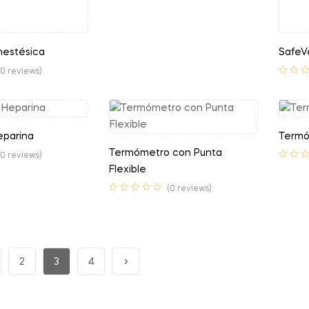
nestésica
SafeV
(0 reviews)
eparina
Termó
Termómetro con Punta
(0 reviews)
Flexible
(0 reviews)
2
3
4