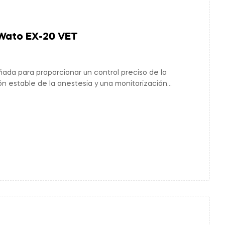
Wato EX-20 VET
ada para proporcionar un control preciso de la
ión estable de la anestesia y una monitorización
uridad y eficacia en procedimientos anestésicos