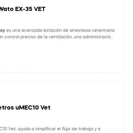
Wato EX-35 VET
ray
es una avanzada estación de anestesia veterinaria
n control preciso de la ventilación, una administración
monitorización completa del paciente, garantizando
seguros y efectivos.
etros uMEC10 Vet
0 Vet, ayuda a simplificar el flujo de trabajo y a