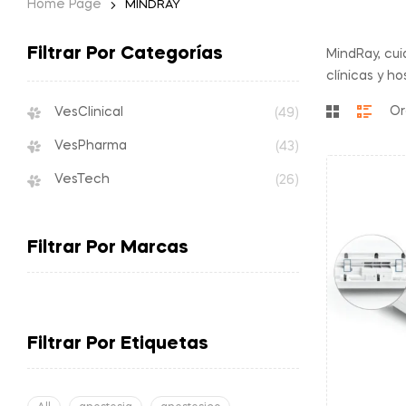
Home Page
MINDRAY
Filtrar Por Categorías
MindRay, cui
clínicas y ho
VesClinical
(49)
VesPharma
(43)
VesTech
(26)
Filtrar Por Marcas
Filtrar Por Etiquetas