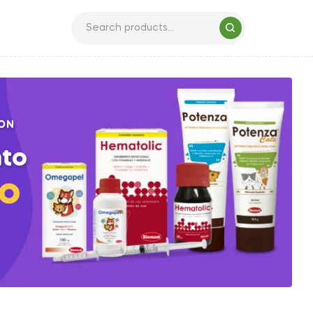
ON
to
io