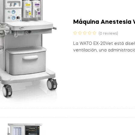
Máquina Anestesia 
(0 reviews)
La WATO EX-20Vet está diseñ
ventilación, una administrac
completa, asegurando la seg
veterinarios.