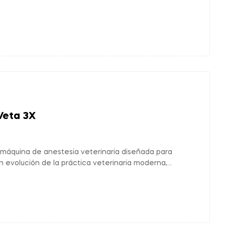
Veta 3X
máquina de anestesia veterinaria diseñada para
n evolución de la práctica veterinaria moderna,
ridad y confiabilidad sin igual.