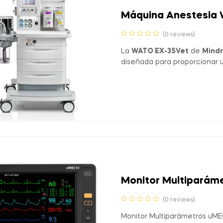
Máquina Anestesia 
(0 reviews)
La
WATO EX-35Vet
de
Mind
diseñada para proporcionar u
estable de anestesia y una 
procedimientos anestésicos 
Monitor Multiparám
(0 reviews)
Monitor Multiparámetros uMEC1