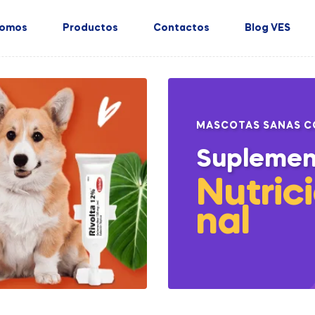
Somos
Productos
Contactos
Blog VES
MASCOTAS SANAS C
Suplemen
Nutric
nal