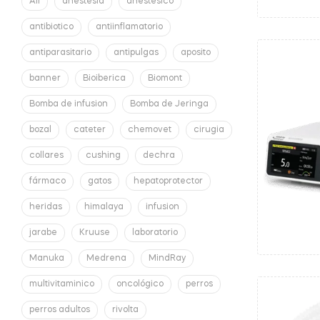
All
anestesia
anestesico
antibiotico
antiinflamatorio
antiparasitario
antipulgas
aposito
banner
Bioiberica
Biomont
Bomba de infusion
Bomba de Jeringa
bozal
cateter
chemovet
cirugia
collares
cushing
dechra
fármaco
gatos
hepatoprotector
heridas
himalaya
infusion
jarabe
Kruuse
laboratorio
Manuka
Medrena
MindRay
multivitaminico
oncológico
perros
perros adultos
rivolta